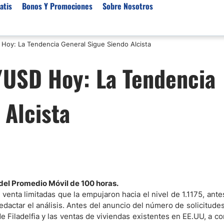
atis
Bonos Y Promociones
Sobre Nosotros
 Hoy: La Tendencia General Sigue Siendo Alcista
 de Broker
Empresas de Fondeo
Noticias del Mercados
/USD Hoy: La Tendencia
rs Regulados
Lista de Mejores Prop F
Análisis Forex
rs Para Scalping
Empresas de Fondeo en
Señales Forex Gratis
 Alcista
Unidos
r Oro
El Oro va a Subir o Baja
Empresas de Fondeo de
rs de Trading Automático
Tendencia Euro Próxim
ivisas
r para Metatrader 4
Noticias Forex Diarias
rs por Categoría
Mercado de Acciones 
Cacao
/USD)
 del Promedio Móvil de 100 horas.
enta limitadas que la empujaron hacia el nivel de 1.1175, ante
aterias Primas
redactar el análisis. Antes del anuncio del número de solicitude
e Filadelfia y las ventas de viviendas existentes en EE.UU, a co