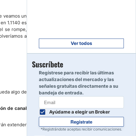
Empezar
8
Leer reseña
que veamos un
 en 1.1140 es
el se rompe,
Empezar
9
volveríamos a
Leer reseña
Ver todos
Empezar
Suscríbete
10
Leer reseña
Regístrese para recibir las últimas
actualizaciones del mercado y las
señales gratuitas directamente a su
ueda algo de
bandeja de entrada.
ión de canal
Ayúdame a elegir un Broker
Regístrate
arán extender
*Registrándote aceptas recibir comunicaciones.