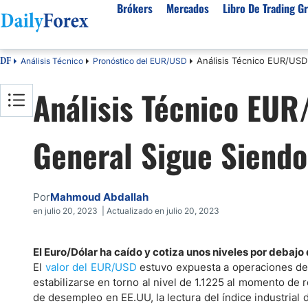
Brókers
Mercados
Libro De Trading Gr
Análisis Técnico EUR/USD
Análisis Técnico
Pronóstico del EUR/USD
DF
Mejores Brokers por País
Activos populares
Acerca de DailyForex
Tipos
Análisis Técnico EUR
España
Sobre Nosotros
Broke
Divisas
Argentina
Política editorial
Broke
USD/MXN
USD/JPY
General Sigue Siendo
Rep. Dominicana
Cómo generamos ingresos
Broke
EUR/USD
USD/COP
Mexico
Nuestra metodología
Broke
USD/PEN
Todas las D
Colombia
Índice de confianza
Broke
Por
Mahmoud Abdallah
Materias Primas
Costa Rica
Por qué confiar en nosotros
Broke
en julio 20, 2023 | Actualizado en julio 20, 2023
Venezuela
Precio del Cafe
Precio del 
Guatemala
Oro (XAU/USD)
Plata (XAG
El Euro/Dólar ha caído y cotiza unos niveles por debajo
El
valor del EUR/USD
estuvo expuesta a operaciones de v
Cuba
Petróleo WTI
Todas las M
estabilizarse en torno al nivel de 1.1225 al momento de 
El Salvador
de desempleo en EE.UU, la lectura del índice industrial d
Indices