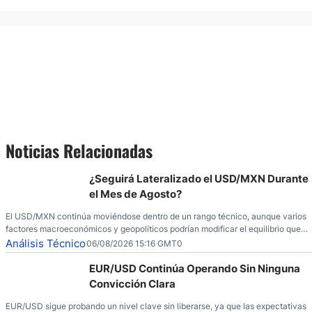
Noticias Relacionadas
¿Seguirá Lateralizado el USD/MXN Durante
el Mes de Agosto?
El USD/MXN continúa moviéndose dentro de un rango técnico, aunque varios
factores macroeconómicos y geopolíticos podrían modificar el equilibrio que
ha dominado al mercado en las últimas semanas.
Análisis Técnico
06/08/2026 15:16 GMT0
EUR/USD Continúa Operando Sin Ninguna
Convicción Clara
EUR/USD sigue probando un nivel clave sin liberarse, ya que las expectativas