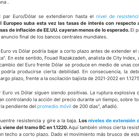
na .
del par Euro/Dólar se extendieron hasta el
nivel de resistenc
ndices
 Europeo suba esta vez las tasas de interés con respecto 
sas de inflación de EE.UU. cayeran menos de lo esperado.
El p
 anuncio final de los bancos centrales mundiales.
re (MELI)
 Euro vs Dólar podría bajar a corto plazo antes de extender e
cciones
". En este sentido, Fouad Razakzadeh, analista de City Index, 
 cambio del Euro frente Dólar se produce en medio de unas co
 podría producirse cierta debilidad. En consecuencia, la debi
argo plazo, frente a la oscilación bajista de 2021-2022 en 1.1275
r Euro vs Dólar siguen siendo positivas. La ruptura explosiva
n controlando la acción del precio durante un tiempo, sobre t
r la pendiente del
promedio móvil
de 200 días", añadió.
entre resistencia y gire a la baja.
Los
niveles de extensión 
% viene del tramo BC en 1.1220.
Aquí también vimos cierta resist
 un techo a corto plazo. Dado el movimiento más brusco de est