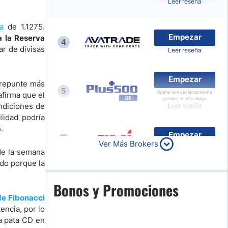
Leer reseña
Noticias de Brokers
ia
de 1.1275.
Empezar
a la Reserva
4
ar de divisas
Leer reseña
Empezar
l repunte más
5
Operar con apalancamiento
afirma que el
conlleva un alto riesgo.
ndiciones de
Leer reseña
lidad podría
.
Empezar
6
Ver Más Brokers
Leer reseña
 de la semana
odo porque la
Empezar
Bonos y Promociones
7
de Fibonacci
Leer reseña
encia, por lo
a pata CD en