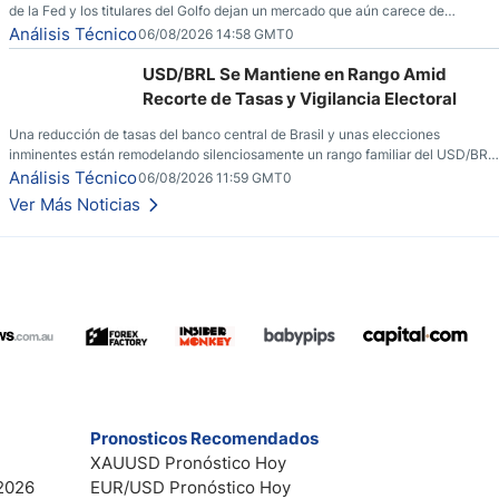
de la Fed y los titulares del Golfo dejan un mercado que aún carece de
convicción real.
Análisis Técnico
06/08/2026 14:58 GMT0
USD/BRL Se Mantiene en Rango Amid
Recorte de Tasas y Vigilancia Electoral
Una reducción de tasas del banco central de Brasil y unas elecciones
inminentes están remodelando silenciosamente un rango familiar del USD/BRL.
Una reducción de tasas por parte del banco central de Brasil y unas elecciones
Análisis Técnico
06/08/2026 11:59 GMT0
inminentes están remodelando silenciosamente un rango familiar del USD/BRL.
Ver Más Noticias
Esto es lo que los traders están observando a continuación.
Pronosticos Recomendados
XAUUSD Pronóstico Hoy
2026
EUR/USD Pronóstico Hoy