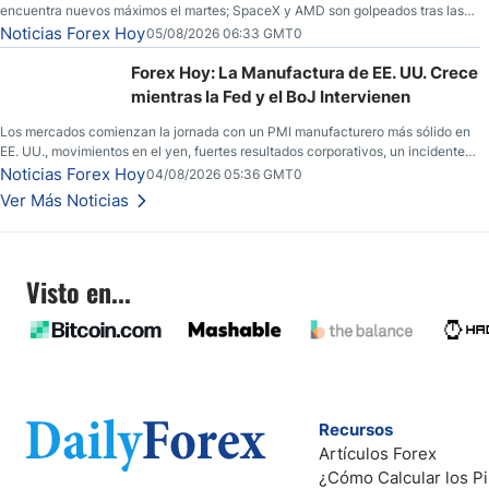
encuentra nuevos máximos el martes; SpaceX y AMD son golpeados tras las
llamadas de ganancias; el petróleo crudo cae por debajo de los $80 con
Noticias Forex Hoy
05/08/2026 06:33 GMT0
nuevas esperanzas; el dólar estadounidense continúa intentando estabilizarse
frente al yen; el peso mexicano ve un repunte a medida que las tasas caen en
Forex Hoy: La Manufactura de EE. UU. Crece
EE. UU.
mientras la Fed y el BoJ Intervienen
Los mercados comienzan la jornada con un PMI manufacturero más sólido en
EE. UU., movimientos en el yen, fuertes resultados corporativos, un incidente
de seguridad en Bitcoin y nuevas señales desde el mercado del petróleo.
Noticias Forex Hoy
04/08/2026 05:36 GMT0
Ver Más Noticias
Visto en...
Recursos
Artículos Forex
¿Cómo Calcular los Pi