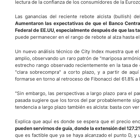
Ecuador
lectura de la confianza de los consumidores de la Eurozo
Paraguay
Nasdaq 100
S&P 500
Las ganancias del reciente rebote alcista (bullish) 
Peru
IBEX 35
Todos los í
Aumentaron las expectativas de que el Banco Central
Panama
Federal de EE.UU, especialmente después de que las ta
Acciones
puede permanecer en el rango de rebote al alza hasta el
Latinoamérica
Nvidia (NVDA)
Mercado Lib
Bolivia
Un nuevo análisis técnico de City Index muestra que el
Banco Santander (SAN)
Todas las A
Nicaragua
amplio, observando un raro patrón de "mariposa armónica
estrecho rango observado recientemente en la tasa de
Estados Unidos
"clara sobrecompra" a corto plazo, y a partir de aquí
formarse en torno al retroceso de Fibonacci del 61.8% a l
"Sin embargo, las perspectivas a largo plazo para el pa
pasada sugiere que los toros del par probablemente siga
tendencia a largo plazo también es alcista: basta con ve
Explica que aquí es donde se espera que el precio encu
pueden servirnos de guía, donde la extensión del 127.2
que es factible que ya se haya alcanzado el punto D, y