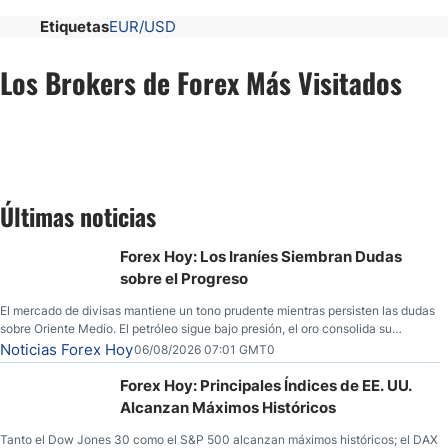
Etiquetas
EUR/USD
Los Brokers de Forex Más Visitados
Últimas noticias
Forex Hoy: Los Iraníes Siembran Dudas
sobre el Progreso
El mercado de divisas mantiene un tono prudente mientras persisten las dudas
sobre Oriente Medio. El petróleo sigue bajo presión, el oro consolida su
fortaleza y los operadores esperan nuevas referencias económicas desde
Noticias Forex Hoy
06/08/2026 07:01 GMT0
Estados Unidos.
Forex Hoy: Principales Índices de EE. UU.
Alcanzan Máximos Históricos
Tanto el Dow Jones 30 como el S&P 500 alcanzan máximos históricos; el DAX