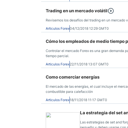
Trading en un mercado volátil
Revisemos los desafíos del trading en un mercado vo
Articulos Forex
04/12/2018 12:29 GMT0
Cómo los empleados de medio tiempo pu
Controlar el mercado Forex es una gran demanda par
tiempo parcial.
Articulos Forex
22/11/2018 13:07 GMT0
Como comerciar energías
El mercado de las energías, el cual incluye el merc
combustible para calefacción
Articulos Forex
18/11/2018 11:17 GMT0
La estrategia del set a
Las estrategias de set and fo
pequeño y deben usarse con 