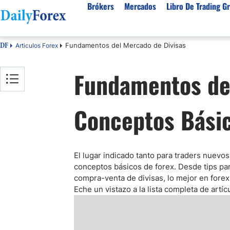
Brókers
Mercados
Libro De Trading Gr
Fundamentos del Mercado de Divisas
Articulos Forex
DF
Mejores Brokers por País
Activos populares
Acerca de DailyForex
Tipos
Fundamentos del
España
Sobre Nosotros
Broke
Divisas
Argentina
Política editorial
Broke
USD/MXN
USD/JPY
Conceptos Bási
Rep. Dominicana
Cómo generamos ingresos
Broke
EUR/USD
USD/COP
Mexico
Nuestra metodología
Broke
USD/PEN
Todas las D
Colombia
Índice de confianza
Broke
Materias Primas
Costa Rica
Por qué confiar en nosotros
Broke
El lugar indicado tanto para traders nuev
conceptos básicos de forex. Desde tips pa
Venezuela
Precio del Cafe
Precio del 
compra-venta de divisas, lo mejor en fore
Guatemala
Oro (XAU/USD)
Plata (XAG
Eche un vistazo a la lista completa de
artíc
Cuba
Petróleo WTI
Todas las M
El Salvador
Indices