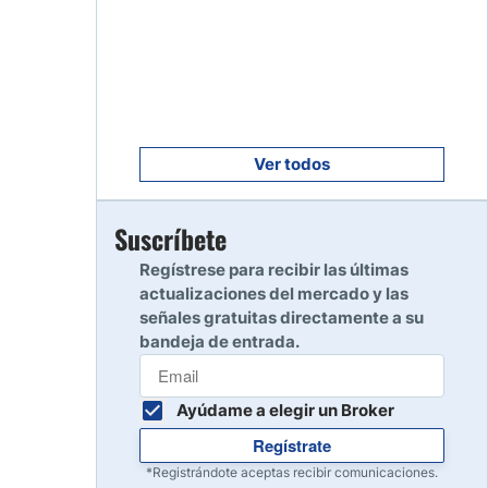
Empezar
8
Leer reseña
Empezar
9
Leer reseña
Ver todos
Empezar
Suscríbete
10
Leer reseña
Regístrese para recibir las últimas
actualizaciones del mercado y las
señales gratuitas directamente a su
bandeja de entrada.
Ayúdame a elegir un Broker
Regístrate
*Registrándote aceptas recibir comunicaciones.