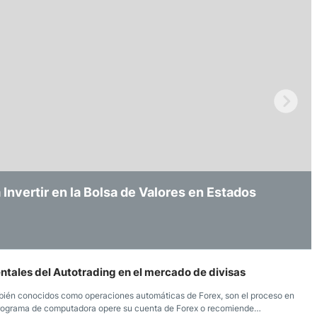
ndices
re (MELI)
cciones
Invertir en la Bolsa de Valores en Estados
ing: ¿En qué Consiste y por qué es
rtura: ¿Qué Es y cómo Funciona?
ntales del Autotrading en el mercado de divisas
mbién conocidos como operaciones automáticas de Forex, son el proceso en
programa de computadora opere su cuenta de Forex o recomiende