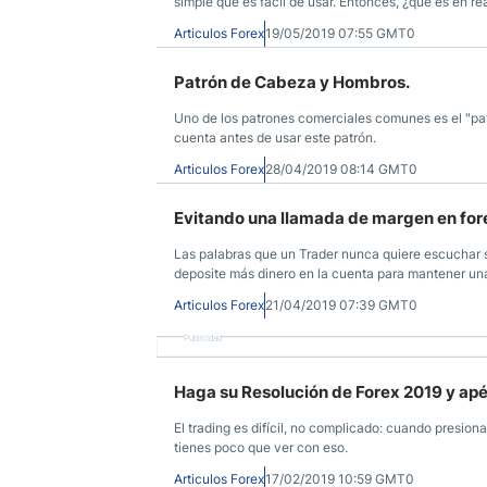
simple que es fácil de usar. Entonces, ¿qué es en r
Articulos Forex
19/05/2019 07:55 GMT0
Patrón de Cabeza y Hombros.
Uno de los patrones comerciales comunes es el "pa
cuenta antes de usar este patrón.
Articulos Forex
28/04/2019 08:14 GMT0
Evitando una llamada de margen en for
Las palabras que un Trader nunca quiere escuchar 
deposite más dinero en la cuenta para mantener una
Articulos Forex
21/04/2019 07:39 GMT0
Publicidad
Haga su Resolución de Forex 2019 y apé
El trading es difícil, no complicado: cuando presion
tienes poco que ver con eso.
Articulos Forex
17/02/2019 10:59 GMT0