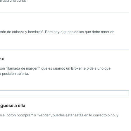
ealidad una cuña?
trón de cabeza y hombros". Pero hay algunas cosas que debe tener en
ex
son "llamada de margen", que es cuando un Broker le pide a uno que
 posición abierta.
guese a ella
as el botón "comprar" o "vender", puedes estar estás en lo correcto o no, y