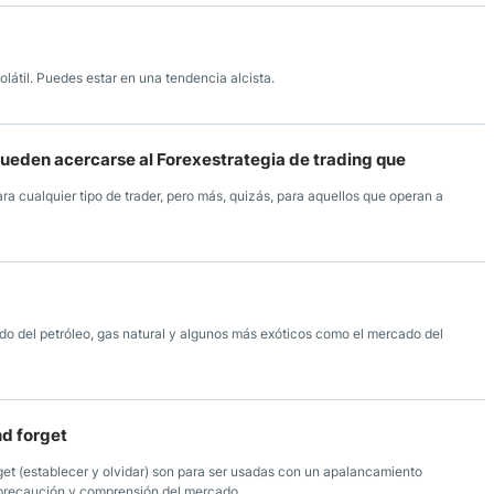
látil. Puedes estar en una tendencia alcista.
eden acercarse al Forexestrategia de trading que
a cualquier tipo de trader, pero más, quizás, para aquellos que operan a
ado del petróleo, gas natural y algunos más exóticos como el mercado del
nd forget
rget (establecer y olvidar) son para ser usadas con un apalancamiento
precaución y comprensión del mercado.