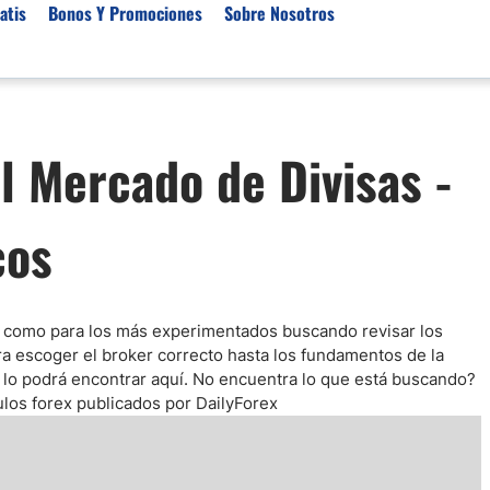
atis
Bonos Y Promociones
Sobre Nosotros
 de Broker
Empresas de Fondeo
Noticias del Mercados
 Mercado de Divisas -
rs Regulados
Lista de Mejores Prop F
Análisis Forex
rs Para Scalping
Empresas de Fondeo en
Señales Forex Gratis
Unidos
cos
r Oro
El Oro va a Subir o Baja
Empresas de Fondeo de
rs de Trading Automático
Tendencia Euro Próxim
ivisas
r para Metatrader 4
Noticias Forex Diarias
rs por Categoría
Mercado de Acciones 
os como para los más experimentados buscando revisar los
ra escoger el broker correcto hasta los fundamentos de la
Cacao
x lo podrá encontrar aquí. No encuentra lo que está buscando?
/USD)
ulos forex publicados por DailyForex
aterias Primas