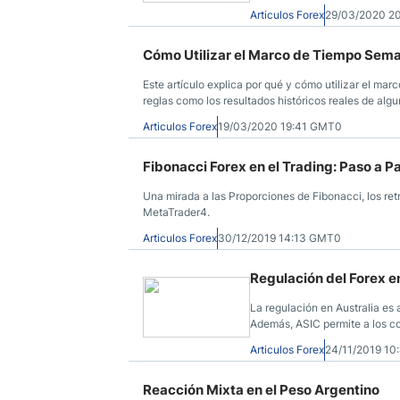
operaciones que luego puede
Articulos Forex
29/03/2020 2
Cómo Utilizar el Marco de Tiempo Sema
Este artículo explica por qué y cómo utilizar el ma
reglas como los resultados históricos reales de al
utilizar o adaptar.
Articulos Forex
19/03/2020 19:41 GMT0
Fibonacci Forex en el Trading: Paso a P
Una mirada a las Proporciones de Fibonacci, los ret
MetaTrader4.
Articulos Forex
30/12/2019 14:13 GMT0
Regulación del Forex e
La regulación en Australia es 
Además, ASIC permite a los c
Articulos Forex
24/11/2019 1
Reacción Mixta en el Peso Argentino