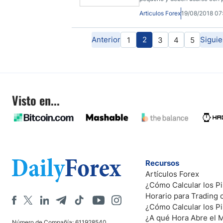
Articulos Forex
19/08/2018 0
Anterior
2
Siguie
1
3
4
5
Visto en...
Recursos
Artículos Forex
¿Cómo Calcular los Pi
Horario para Trading
¿Cómo Calcular los P
¿A qué Hora Abre el 
Número de Compañía: 611928540